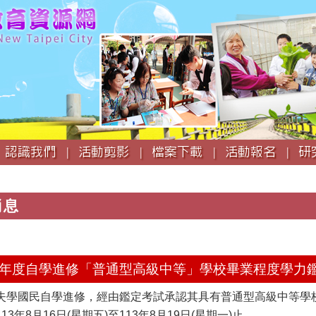
跳
到
主
要
內
容
認識我們 |
活動剪影 |
檔案下載 |
活動報名 |
研
消息
113年度自學進修「普通型高級中等」學校畢業程度學力
失學國民自學進修，經由鑑定考試承認其具有普通型高級中等學
3年8月16日(星期五)至113年8月19日(星期一)止。