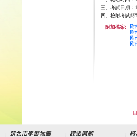
三、考試日期：11
四、檢附考試簡
附
附加檔案:
附
附
附
目
新北市學習地圖
課後照顧
終