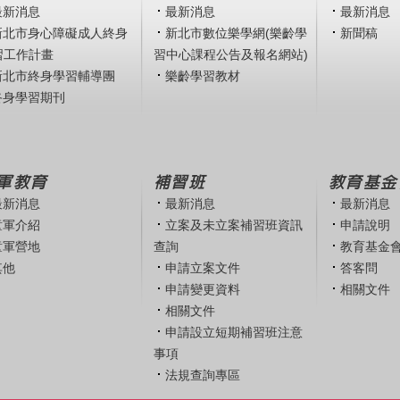
最新消息
最新消息
最新消息
新北市身心障礙成人終身
新北市數位樂學網(樂齡學
新聞稿
習工作計畫
習中心課程公告及報名網站)
新北市終身學習輔導團
樂齡學習教材
終身學習期刊
軍教育
補習班
教育基金
最新消息
最新消息
最新消息
童軍介紹
立案及未立案補習班資訊
申請說明
童軍營地
查詢
教育基金
其他
申請立案文件
答客問
申請變更資料
相關文件
相關文件
申請設立短期補習班注意
事項
法規查詢專區