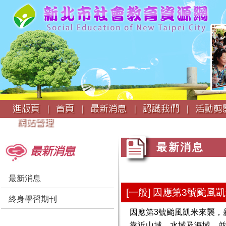
:::
進版頁 |
首頁 |
最新消息 |
認識我們 |
活動剪影
網站管理
:::
:::
最新消息
最新消息
最新消息
[一般] 因應第3號颱風
終身學習期刊
因應第3號颱風凱米來襲，
靠近山域、水域及海域，