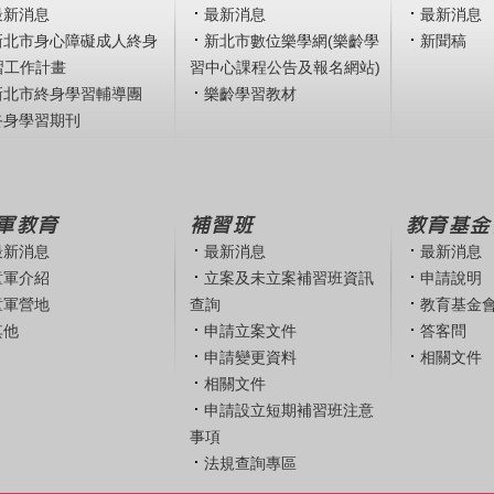
最新消息
最新消息
最新消息
新北市身心障礙成人終身
新北市數位樂學網(樂齡學
新聞稿
習工作計畫
習中心課程公告及報名網站)
新北市終身學習輔導團
樂齡學習教材
終身學習期刊
軍教育
補習班
教育基金
最新消息
最新消息
最新消息
童軍介紹
立案及未立案補習班資訊
申請說明
童軍營地
查詢
教育基金
其他
申請立案文件
答客問
申請變更資料
相關文件
相關文件
申請設立短期補習班注意
事項
法規查詢專區