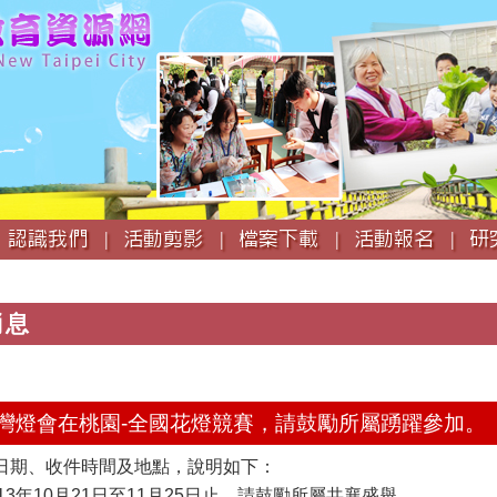
跳
到
主
要
內
容
認識我們 |
活動剪影 |
檔案下載 |
活動報名 |
研
消息
25 台灣燈會在桃園-全國花燈競賽，請鼓勵所屬踴躍參加。
日期、收件時間及地點，說明如下：
113年10月21日至11月25日止，請鼓勵所屬共襄盛舉。