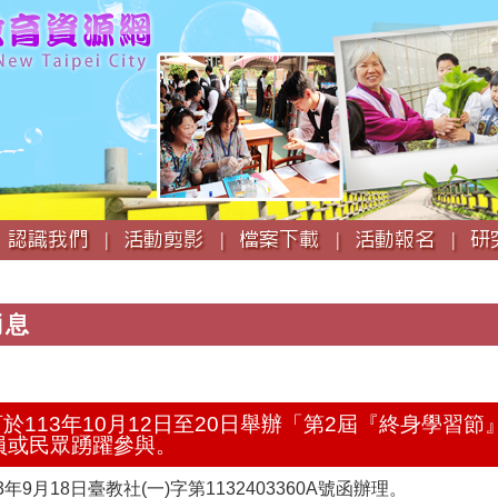
跳
到
主
要
內
容
認識我們 |
活動剪影 |
檔案下載 |
活動報名 |
研
消息
部訂於113年10月12日至20日舉辦「第2屆『終身學習
員或民眾踴躍參與。
年9月18日臺教社(一)字第1132403360A號函辦理。