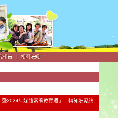
究報告 |
相關法規 |
節』暨2024年媒體素養教育週」，轉知鼓勵終