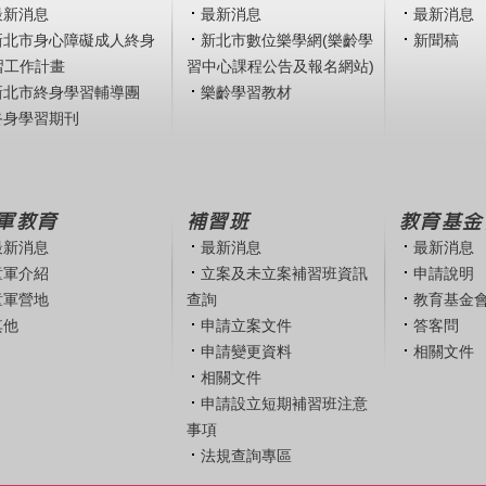
最新消息
最新消息
最新消息
新北市身心障礙成人終身
新北市數位樂學網(樂齡學
新聞稿
習工作計畫
習中心課程公告及報名網站)
新北市終身學習輔導團
樂齡學習教材
終身學習期刊
軍教育
補習班
教育基金
最新消息
最新消息
最新消息
童軍介紹
立案及未立案補習班資訊
申請說明
童軍營地
查詢
教育基金
其他
申請立案文件
答客問
申請變更資料
相關文件
相關文件
申請設立短期補習班注意
事項
法規查詢專區