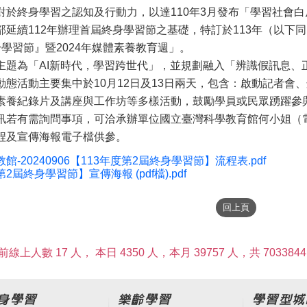
對於終身學習之認知及行動力，以達110年3月發布「學習社會
延續112年辦理首屆終身學習節之基礎，特訂於113年（以下同
學習節』暨2024年媒體素養教育週」。
主題為「AI新時代，學習跨世代」，並規劃融入「辨識假訊息、
動態活動主要集中於10月12日及13日兩天，包含：啟動記者會
素養紀錄片及講座與工作坊等多樣活動，鼓勵學員或民眾踴躍參
若有需詢問事項，可洽承辦單位國立臺灣科學教育館何小姐（電話：02
程及宣傳海報電子檔供參。
教館-20240906【113年度第2屆終身學習節】流程表.pdf
第2屆終身學習節】宣傳海報 (pdf檔).pdf
前線上人數 17 人，
本日 4350 人，本月 39757 人，共 7033844
身學習
樂齡學習
學習型城