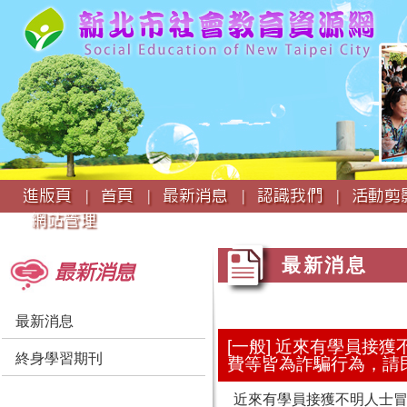
:::
進版頁 |
首頁 |
最新消息 |
認識我們 |
活動剪影
網站管理
:::
:::
最新消息
最新消息
最新消息
[一般] 近來有學員接
終身學習期刊
費等皆為詐騙行為，請
近來有學員接獲不明人士