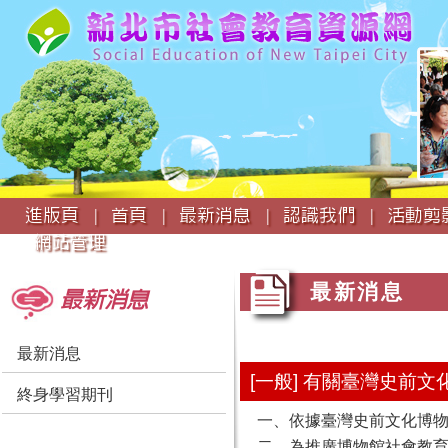
:::
進版頁 |
首頁 |
最新消息 |
認識我們 |
活動剪影
網站管理
:::
:::
最新消息
最新消息
最新消息
[一般] 有關臺灣史前
終身學習期刊
一、依據臺灣史前文化博物館1
二、為推廣博物館社會教育