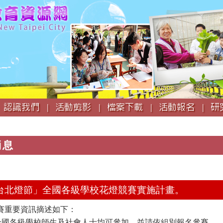
跳
到
主
要
內
容
認識我們 |
活動剪影 |
檔案下載 |
活動報名 |
研
消息
025台北燈節」全國各級學校花燈競賽實施計畫。
賽重要資訊摘述如下：
：全國各級學校師生及社會人士均可參加，並請依組別報名參賽。