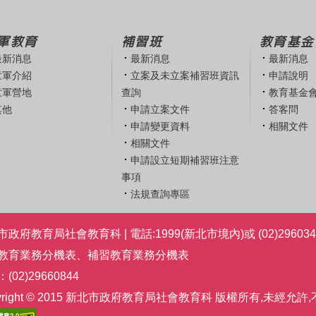
軍教育
補習班
教育基金
最新消息
最新消息
最新消息
童軍介紹
立案及未立案補習班資訊
申請說明
童軍營地
查詢
教育基金
其他
申請立案文件
答客問
申請變更資料
相關文件
相關文件
申請設立短期補習班注意
事項
法規查詢專區
政府教育局社會教育科 | 電話:1999(新北市境內)或 (02)296034
教育業務分機表
、
補習教育業務分機表
(02)29660844
pyright © 2015 新北市政府教育局社會教育科 版權所有,未經