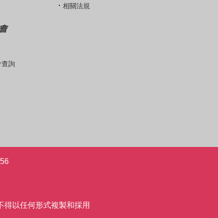
相關法規
會
會查詢
56
允許,不得以任何形式複製和採用