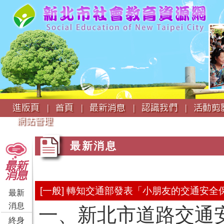
:::
進版頁 |
首頁 |
最新消息 |
認識我們 |
活動剪影
網站管理
:::
:::
最新消息
最新
消息
[一般] 轉知交通部發表「小朋友的交通安
最新
消息
一、新北市道路交通安
終身