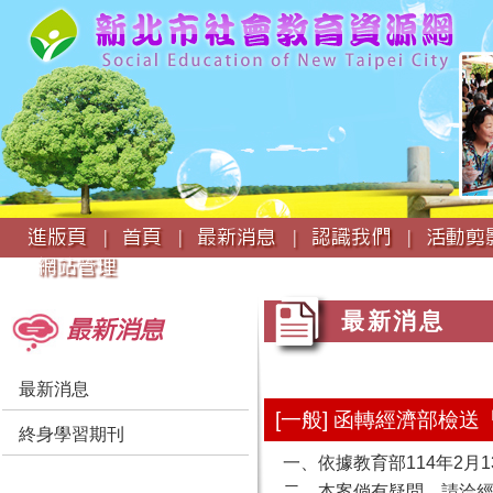
:::
進版頁 |
首頁 |
最新消息 |
認識我們 |
活動剪影
網站管理
:::
:::
最新消息
最新消息
最新消息
[一般] 函轉經濟部檢
終身學習期刊
一、依據教育部114年2月13
二、本案倘有疑問，請洽經濟部