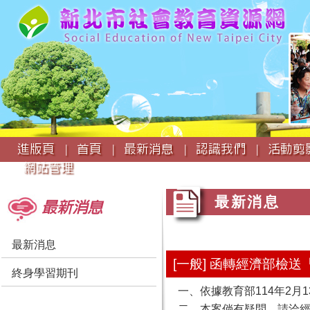
:::
進版頁 |
首頁 |
最新消息 |
認識我們 |
活動剪影
網站管理
:::
:::
最新消息
最新消息
最新消息
[一般] 函轉經濟部檢
終身學習期刊
一、依據教育部114年2月13
二、本案倘有疑問，請洽經濟部