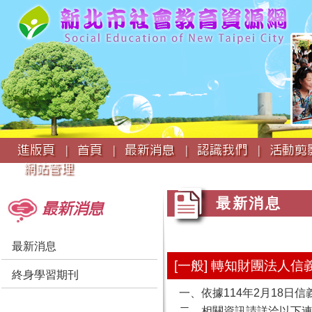
:::
進版頁 |
首頁 |
最新消息 |
認識我們 |
活動剪影
網站管理
:::
:::
最新消息
最新消息
最新消息
[一般] 轉知財團法人
終身學習期刊
一、依據114年2月18日信義
二、相關資訊請詳洽以下