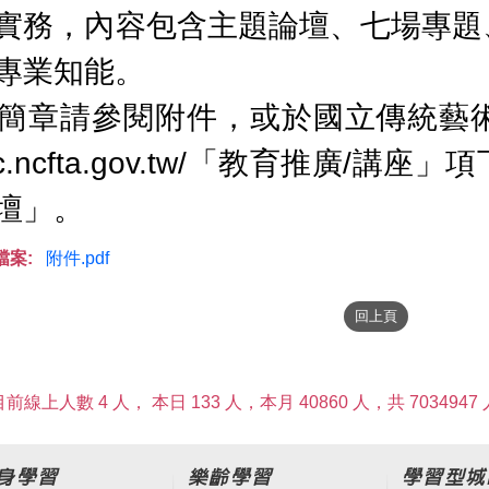
實務，內容包含主題論壇、七場專題
專業知能。
簡章請參閱附件，或於國立傳統藝
//tttc.ncfta.gov.tw/「教育推
壇」。
檔案:
附件.pdf
目前線上人數 4 人，
本日 133 人，本月 40860 人，共 7034947 
身學習
樂齡學習
學習型城