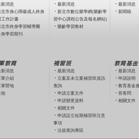
最新消息
最新消息
最新消息
新北市身心障礙成人終身
新北市數位樂學網(樂齡學
新聞稿
習工作計畫
習中心課程公告及報名網站)
新北市終身學習輔導團
樂齡學習教材
終身學習期刊
軍教育
補習班
教育基金
最新消息
最新消息
最新消息
童軍介紹
立案及未立案補習班資訊
申請說明
童軍營地
查詢
教育基金
其他
申請立案文件
答客問
申請變更資料
相關文件
相關文件
申請設立短期補習班注意
事項
法規查詢專區