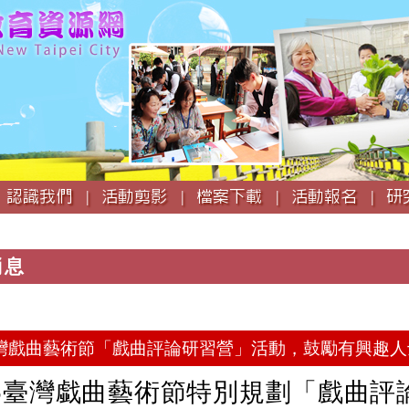
跳
到
主
要
內
容
認識我們 |
活動剪影 |
檔案下載 |
活動報名 |
研
消息
25臺灣戲曲藝術節「戲曲評論研習營」活動，鼓勵有興趣
25臺灣戱曲藝術節特別規劃「戲曲