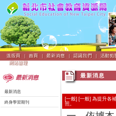
:::
進版頁 |
首頁 |
最新消息 |
認識我們 |
活動剪影
網站管理
:::
:::
最新消息
最新消息
最新消息
[一般] [一般] 為
終身學習期刊
照。
一、依據本局