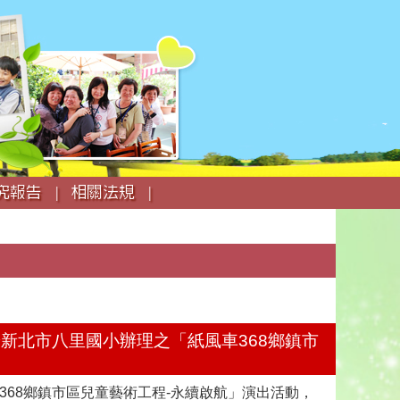
究報告 |
相關法規 |
日於新北市八里國小辦理之「紙風車368鄉鎮市
368鄉鎮市區兒童藝術工程-永續啟航」演出活動，