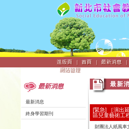
:::
進版頁 |
首頁 |
最新消息 |
網站管理
:::
:::
最新
最新消息
最新消息
[緊急] ［演
終身學習期刊
區兒童藝術工
財團法人紙風車文