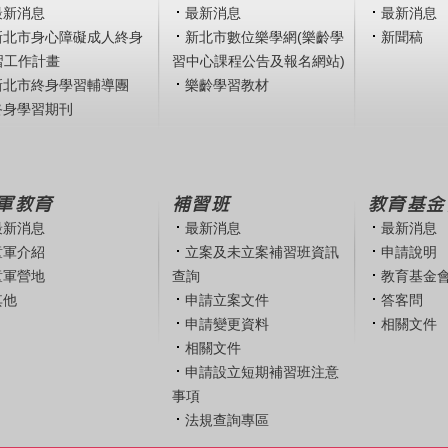
最新消息
最新消息
最新消息
新北市身心障礙成人終身
新北市數位樂學網(樂齡學
新聞稿
習工作計畫
習中心課程公告及報名網站)
新北市終身學習輔導團
樂齡學習教材
終身學習期刊
軍教育
補習班
教育基金
最新消息
最新消息
最新消息
童軍介紹
立案及未立案補習班資訊
申請說明
童軍營地
查詢
教育基金
其他
申請立案文件
答客問
申請變更資料
相關文件
相關文件
申請設立短期補習班注意
事項
法規查詢專區