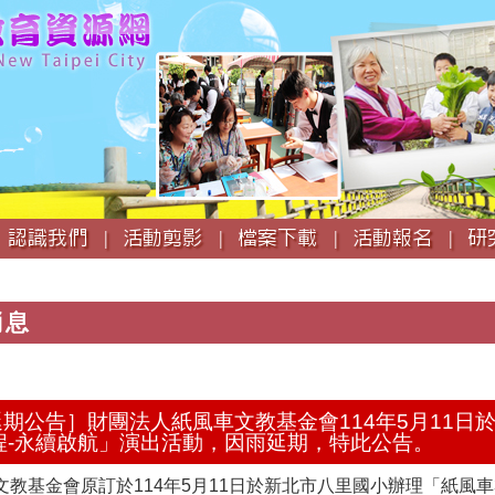
跳
到
主
要
內
容
認識我們 |
活動剪影 |
檔案下載 |
活動報名 |
研
消息
出延期公告］財團法人紙風車文教基金會114年5月11
程-永續啟航」演出活動，因雨延期，特此公告。
教基金會原訂於114年5月11日於新北市八里國小辦理「紙風車