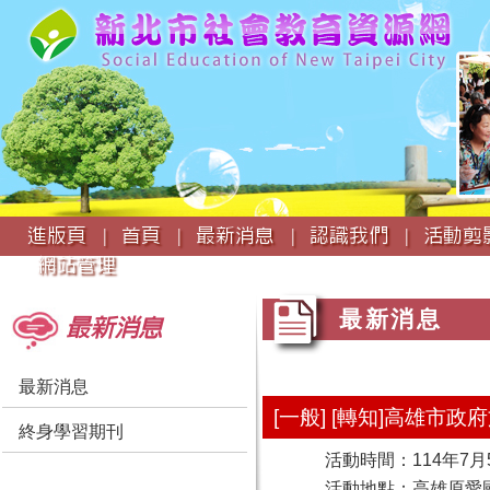
:::
進版頁 |
首頁 |
最新消息 |
認識我們 |
活動剪影
網站管理
:::
:::
最新消息
最新消息
最新消息
[一般] [轉知]高雄
終身學習期刊
活動時間：114年7月5
活動地點：高雄原愛國