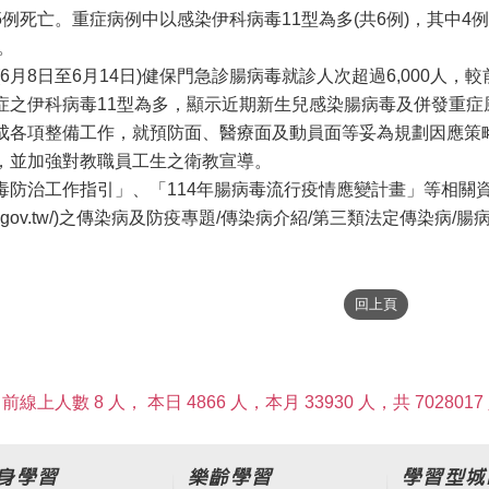
例死亡。重症病例中以感染伊科病毒11型為多(共6例)，其中4
。
(6月8日至6月14日)健保門急診腸病毒就診人次超過6,000人
症之伊科病毒11型為多，顯示近期新生兒感染腸病毒及併發重
成各項整備工作，就預防面、醫療面及動員面等妥為規劃因應策
，並加強對教職員工生之衛教宣導。
毒防治工作指引」、「114年腸病毒流行疫情應變計畫」等相關
www.cdc.gov.tw/)之傳染病及防疫專題/傳染病介紹/第三類法
前線上人數 8 人，
本日 4866 人，本月 33930 人，共 7028017
身學習
樂齡學習
學習型城