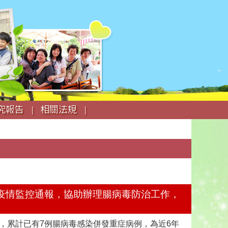
究報告 |
相關法規 |
強疫情監控通報，協助辦理腸病毒防治工作，
止，累計已有7例腸病毒感染併發重症病例，為近6年