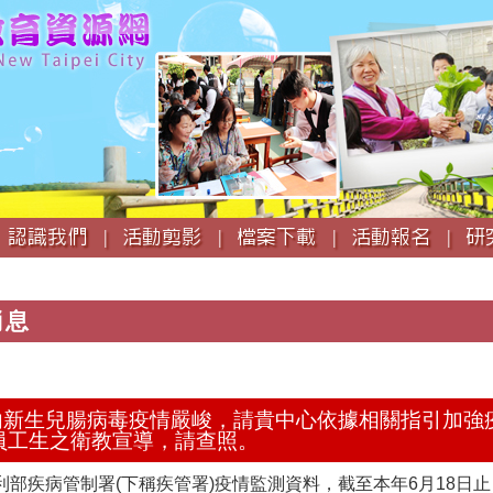
跳
到
主
要
內
容
認識我們 |
活動剪影 |
檔案下載 |
活動報名 |
研
消息
期國內新生兒腸病毒疫情嚴峻，請貴中心依據相關指引加
員工生之衛教宣導，請查照。
利部疾病管制署(下稱疾管署)疫情監測資料，截至本年6月18日