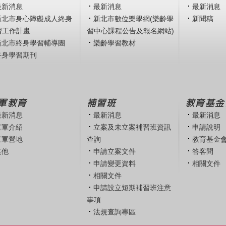
最新消息
最新消息
最新消息
新北市身心障礙成人終身
新北市數位樂學網(樂齡學
新聞稿
習工作計畫
習中心課程公告及報名網站)
新北市終身學習輔導團
樂齡學習教材
終身學習期刊
軍教育
補習班
教育基金
最新消息
最新消息
最新消息
童軍介紹
立案及未立案補習班資訊
申請說明
童軍營地
查詢
教育基金
其他
申請立案文件
答客問
申請變更資料
相關文件
相關文件
申請設立短期補習班注意
事項
法規查詢專區