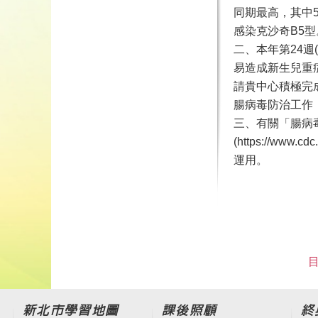
同期最高，其中5
感染克沙奇B5型
二、本年第24週
易造成新生兒重
請貴中心積極完
腸病毒防治工作
三、有關「腸病
(https://
運用。
目
新北市學習地圖
課後照顧
終