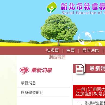
:::
進版頁 |
首頁 |
最新消息 |
網站管理
:::
:::
最新
最新消息
最新消息
[一般] 近
終身學習期刊
並加強對教職
一、依據衛生福