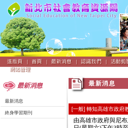
:::
進版頁 |
首頁 |
最新消息 |
認識我們 |
活動剪影
網站管理
:::
:::
最新消息
最新消息
最新消息
[一般] 轉知高雄市政
終身學習期刊
由高雄市政府與尼布恩
日(星期六)下午3