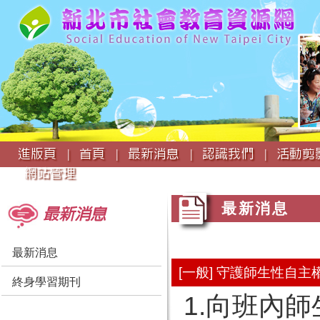
:::
進版頁 |
首頁 |
最新消息 |
認識我們 |
活動剪影
網站管理
:::
:::
最新消息
最新消息
最新消息
[一般] 守護師生性自
終身學習期刊
1.向班內