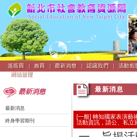
:::
進版頁 |
首頁 |
最新消息 |
認識我們 |
活動剪影
網站管理
:::
:::
最新消息
最新消息
最新消息
[一般] 轉知國家表演
終身學習期刊
活動資訊，請公、私立
一、旨揭活