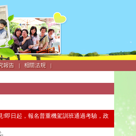
究報告 |
相關法規 |
見!即日起，報名普重機駕訓班通過考驗，政
元。