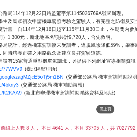
局114年12月22日路監駕字第1145026769A號函辦理。
學生及民眾初次申請機車駕照考驗之駕駛人，有完整之防衛及安
計畫，自114年12月16日起至115年11月30日止，在期間
）1,300元，新北地區名額共計9,720人，合先敘明。
路局統計，經過機車駕訓較未受訓者，違規風險降低59%，肇事
，同時培養正確之用路觀念及建立良好駕駛道德。
區設有15家普通重型機車駕訓班，另提供下列網址宣導相關資訊
l.cc/77WVV9
(臺北區監理所)
re.google/zagMZjcE5oTj5m1BN
(交通部公路局 機車駕訓補助說明
.cc/4bkny3
(交通部公路局 機車補助海報)
.cc/K2KAA9
(新北市辦理機車駕訓補助聯絡資料及地址)
前線上人數 8 人，
本日 4641 人，本月 33705 人，共 7027792