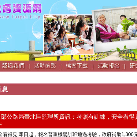
跳
到
主
要
內
容
認識我們 |
活動剪影 |
檔案下載 |
活動報名 |
研
消息
交通部公路局臺北區監理所資訊：考照有訓練，安全看得
元。
看得見!即日起，報名普重機駕訓班通過考驗，政府補助1,300