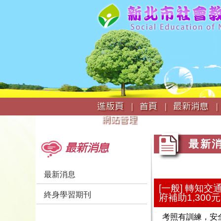
:::
進版頁 |
首頁 |
最新消息 |
網站管理
:::
:::
最新
最新消息
最新消息
[一般] 轉知
終身學習期刊
府補助1,300
考照有訓練，安全