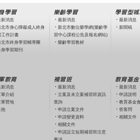
身學習
樂齡學習
學習型城
最新消息
最新消息
最新消息
新北市身心障礙成人終身
新北市數位樂學網(樂齡學
新聞稿
習工作計畫
習中心課程公告及報名網站)
新北市終身學習輔導團
樂齡學習教材
終身學習期刊
軍教育
補習班
教育基金
最新消息
最新消息
最新消息
童軍介紹
立案及未立案補習班資訊
申請說明
童軍營地
查詢
教育基金
其他
申請立案文件
答客問
申請變更資料
相關文件
相關文件
申請設立短期補習班注意
事項