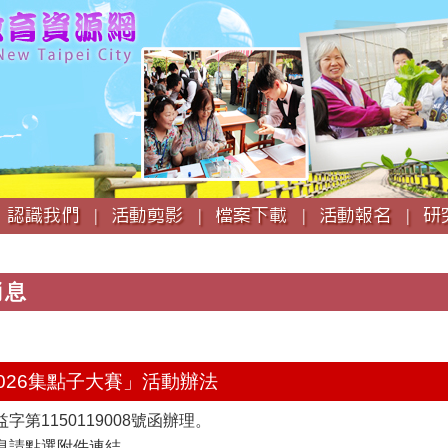
跳
到
主
要
內
容
認識我們 |
活動剪影 |
檔案下載 |
活動報名 |
研
消息
2026集點子大賽」活動辦法
第1150119008號函辦理。
息請點選附件連結。