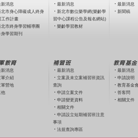
最新消息
最新消息
最新消息
新北市身心障礙成人終身
新北市數位樂學網(樂齡學
新聞稿
習工作計畫
習中心課程公告及報名網站)
新北市終身學習輔導團
樂齡學習教材
終身學習期刊
軍教育
補習班
教育基金
最新消息
最新消息
最新消息
童軍介紹
立案及未立案補習班資訊
申請說明
童軍營地
查詢
教育基金
其他
申請立案文件
答客問
申請變更資料
相關文件
相關文件
申請設立短期補習班注意
事項
法規查詢專區