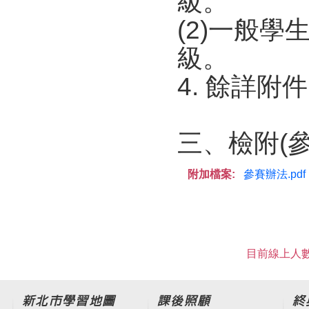
級。
(2)一般學
級。
4. 餘詳附
三、檢附(
附加檔案:
參賽辦法.pdf
目前線上人數
新北市學習地圖
課後照顧
終