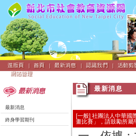
:::
進版頁 |
首頁 |
最新消息 |
認識我們 |
活動剪影
網站管理
:::
:::
最新消息
最新消息
最新消息
[一般] 社團法人中
終身學習期刊
畫比賽」，請鼓勵所屬
一、依據：