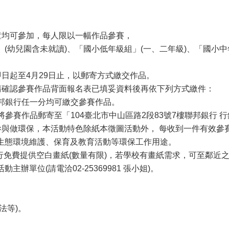
學童均可參加，每人限以一幅作品參賽，
(幼兒園含未就讀)、「國小低年級組」(一、二年級)、「國小中
即日起至4月29日止，以郵寄方式繳交作品。
，請確認參賽作品背面報名表已填妥資料後再依下列方式繳件：
聯邦銀行任一分均可繳交參賽作品。
請將參賽作品郵寄至「104臺北市中山區路2段83號7樓聯邦銀行 
童參與做環保，本活動特色除紙本徵圖活動外， 每收到一件有效參
生態環境維護、保育及教育活動等環保工作用途。
業銀行免費提供空白畫紙(數量有限)，若學校有畫紙需求，可至鄰
主辦單位(請電洽02-25369981 張小姐)。
法等)。