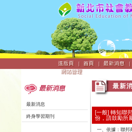
:::
進版頁 |
首頁 |
最新消息 |
網站管理
:::
:::
最新
最新消息
最新消息
[一般] 轉知
終身學習期刊
份，請鼓勵所
一、依據：聯邦商