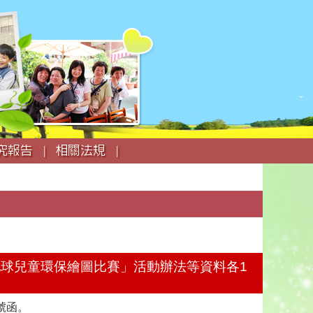
究報告 |
相關法規 |
愛地球兒童環保繪圖比賽」活動辦法等資料各1
4號函。