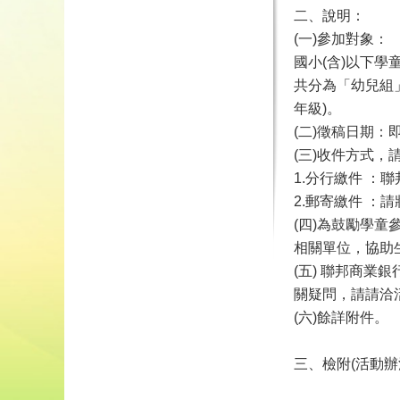
二、說明：
(一)參加對象：
國小(含)以下
共分為「幼兒組」
年級)。
(二)徵稿日期：
(三)收件方式
1.分行繳件 ：
2.郵寄繳件 ：
(四)為鼓勵學
相關單位，協助
(五) 聯邦商
關疑問，請請洽活動
(六)餘詳附件。
三、檢附(活動辦