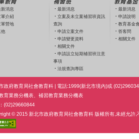
軍教育
補習班
教育基金
最新消息
最新消息
最新消息
童軍介紹
立案及未立案補習班資訊
申請說明
童軍營地
查詢
教育基金
其他
申請立案文件
答客問
申請變更資料
相關文件
相關文件
申請設立短期補習班注意
事項
法規查詢專區
政府教育局社會教育科 | 電話:1999(新北市境內)或 (02)296034
教育業務分機表
、
補習教育業務分機表
(02)29660844
pyright © 2015 新北市政府教育局社會教育科 版權所有,未經