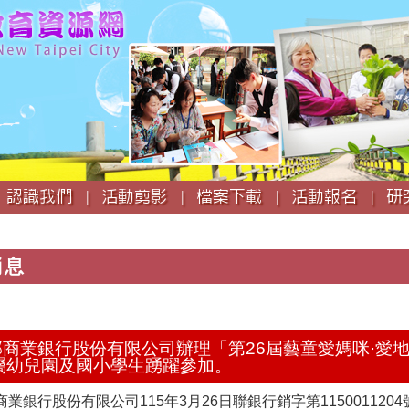
跳
到
主
要
內
容
認識我們 |
活動剪影 |
檔案下載 |
活動報名 |
研
消息
聯邦商業銀行股份有限公司辦理「第26屆藝童愛媽咪·
屬幼兒園及國小學生踴躍參加。
業銀行股份有限公司115年3月26日聯銀行銷字第115001120