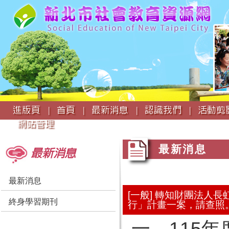
:::
進版頁 |
首頁 |
最新消息 |
認識我們 |
活動剪影
網站管理
:::
:::
最新消息
最新消息
最新消息
[一般] 轉知財團法人
終身學習期刊
行」計畫一案，請查照
一、115