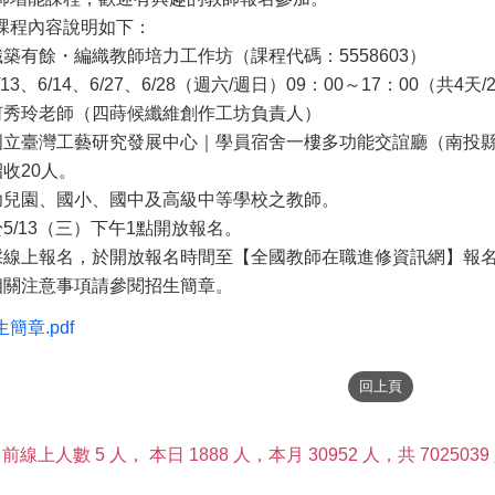
課程內容說明如下：
織築有餘・編織教師培力工作坊（課程代碼：5558603）
13、6/14、6/27、6/28（週六/週日）09：00～17：00（共4天
：何秀玲老師（四蒔候纖維創作工坊負責人）
國立臺灣工藝研究發展中心｜學員宿舍一樓多功能交誼廳（南投縣草
招收20人。
：幼兒園、國小、國中及高級中等學校之教師。
於5/13（三）下午1點開放報名。
：採線上報名，於開放報名時間至【全國教師在職進修資訊網】報
及相關注意事項請參閱招生簡章。
簡章.pdf
前線上人數 5 人，
本日 1888 人，本月 30952 人，共 7025039