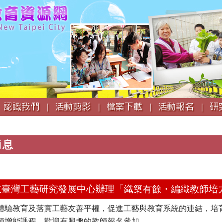
跳
到
主
要
內
容
認識我們 |
活動剪影 |
檔案下載 |
活動報名 |
研
消息
知國立臺灣工藝研究發展中心辦理「織築有餘・編織教師
體驗教育及落實工藝友善平權，促進工藝與教育系統的連結，培
師增能課程，歡迎有興趣的教師報名參加。