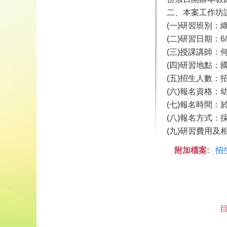
二、本案工作坊
(一)研習班別：
(二)研習日期：6/
(三)授課講師
(四)研習地點：
(五)招生人數：
(六)報名資格
(七)報名時間：
(八)報名方式
(九)研習費用
附加檔案:
招生
目