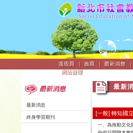
:::
進版頁 |
首頁 |
最新消息 |
網站管理
:::
:::
最新
最新消息
最新消息
[一般] 轉
終身學習期刊
一、為推動文化
份假日開辦本教