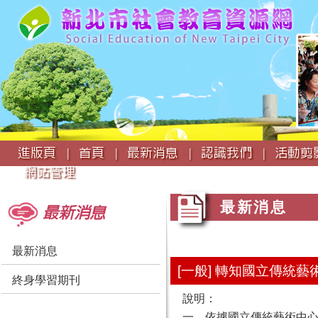
:::
進版頁 |
首頁 |
最新消息 |
認識我們 |
活動剪影
網站管理
:::
:::
最新消息
最新消息
最新消息
[一般] 轉知國立傳統
終身學習期刊
說明：
一、依據國立傳統藝術中心11