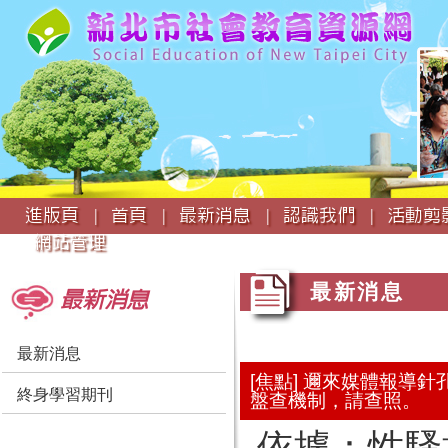
:::
進版頁 |
首頁 |
最新消息 |
認識我們 |
活動剪影
網站管理
:::
:::
最新消息
最新消息
最新消息
[焦點] 邇來媒體報
終身學習期刊
盤查機制，請查照。
依據：性騷