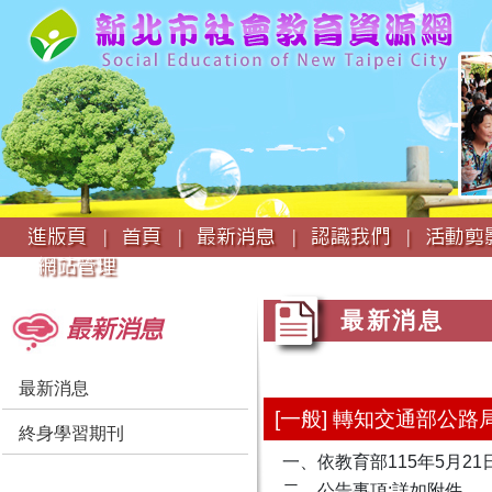
:::
進版頁 |
首頁 |
最新消息 |
認識我們 |
活動剪影
網站管理
:::
:::
最新消息
最新消息
最新消息
[一般] 轉知交通部公
終身學習期刊
一、依教育部115年5月21日
二、公告事項:詳如附件。