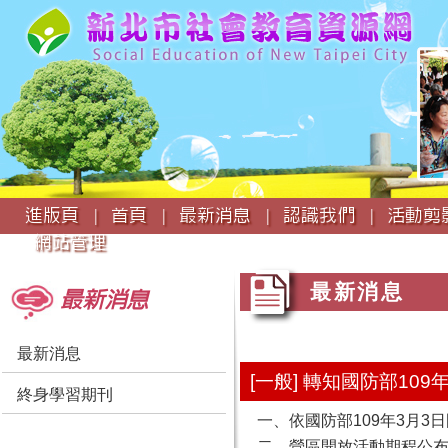
:::
進版頁 |
首頁 |
最新消息 |
認識我們 |
活動剪影
網站管理
:::
:::
最新消息
最新消息
最新消息
[一般] 轉知國防部1
終身學習期刊
一、依國防部109年3月3日
二、營區開放活動期程公布於國