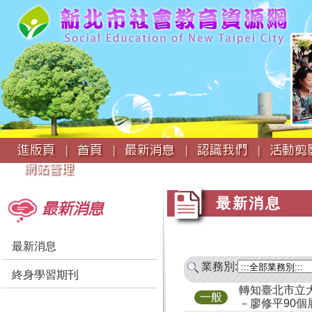
:::
進版頁 |
首頁 |
最新消息 |
認識我們 |
活動剪影
網站管理
:::
:::
最新消息
最新消息
最新消息
業務別:
終身學習期刊
轉知臺北市立
一般
－廖修平90