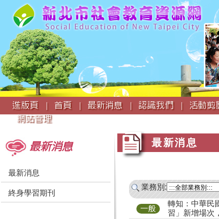
:::
進版頁 |
首頁 |
最新消息 |
認識我們 |
活動剪影
網站管理
:::
:::
最新消息
最新消息
最新消息
業務別:
終身學習期刊
轉知：中華民
一般
習」新增場次