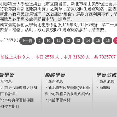
明志科技大學檢送與新北市立圖書館、新北市泰山美學促進會共同
詩歌節詩寫新北徵詩比賽」之簡章，請貴校師生踴躍報名，請查
新北市政府民政局辦理「2026新北燈會」展品典藏利用事宜，
團體及各里辦公處等踴躍申請，請查照。
國立臺南藝術大學藝術史學系訂於115年3月14日舉辦「第二十
習營：禮物」活動，歡迎貴校師生踴躍報名參加，請查照。
 共 1765 則
前線上人數 9 人，
本日 2556 人，本月 31620 人，共 7025707
身學習
樂齡學習
學習型城
最新消息
最新消息
最新消息
新北市身心障礙成人終身
新北市數位樂學網(樂齡學
新聞稿
習工作計畫
習中心課程公告及報名網站)
新北市終身學習輔導團
樂齡學習教材
終身學習期刊