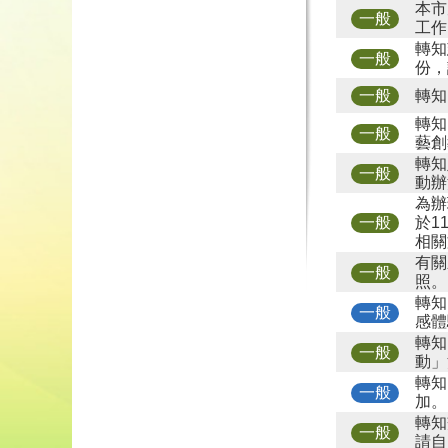
本市
一般
工作
轉知
一般
份，
轉知
一般
轉知
一般
藝創
轉知
一般
動辦
為辦
於1
一般
相關
有關
一般
照。
轉知
一般
感體
轉知
一般
動」
轉知
一般
加。
轉知
一般
請自