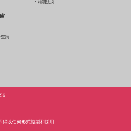
相關法規
會
會查詢
56
允許,不得以任何形式複製和採用