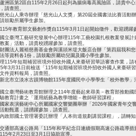
蘆洲區第2區自115年2月26日起列為腸病毒高風險區，請貴中
，請查照。
慈光山人乘寺辦理「慈光山人文獎」第20屆全國書法比賽活動辦
請鼓勵所屬學生參加。
115年教育部文藝創作獎自115年3月1日起開始徵件，歡迎踴
國立臺灣工藝研究發展中心辦理115年工藝校園扎根教案發展計
教案」活動，請貴校踴躍參加，請查照。
財團法人麗裕慈善基金會與溪頭米堤大飯店合辦「第四屆我和您
法等資料各1份，請鼓勵所屬幼兒園及國小學生參加。
理115年短期補習班境外招收外國人來臺研習華語審查作業，請
15年3月31日前檢送「115年短期補習班境外招收外國人來臺研
文件資料報局，請查照。
新北市立淡水古蹟博物館115年度國民中小學學生「校外教學」
國立臺灣藝術教育館辦理之114年度藝起來尋美－教育部推動國
驗教育計畫之「運用紙藝為教學增能－教師研習課程」
國家表演藝術中心所屬國家交響樂團舉辦「2026年國家青年交
活動甄選，請踴躍參加，請查照。
內政部國土管理署委託辦理「人本街道規劃講習課程」，請轉知
交通部高速公路局「115年和平紀念日連續假期高速公路疏導措
115年2月23日至3月1日協助宣導。