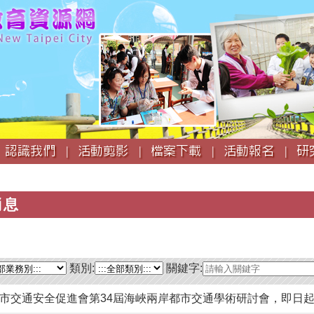
跳
到
主
要
內
容
認識我們 |
活動剪影 |
檔案下載 |
活動報名 |
研
消息
類別:
關鍵字:
市交通安全促進會第34屆海峽兩岸都市交通學術研討會，即日