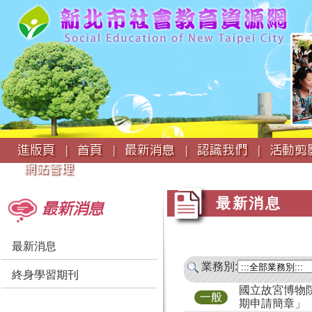
:::
進版頁 |
首頁 |
最新消息 |
認識我們 |
活動剪影
網站管理
:::
:::
最新消息
最新消息
最新消息
業務別:
終身學習期刊
國立故宮博物
一般
期申請簡章」