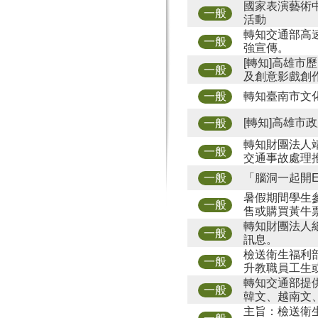
國家表演藝術中
一般
活動
轉知交通部高
一般
強宣傳。
[轉知]高雄市
一般
及創意影戲創
轉知臺南市文化
一般
[轉知]高雄
一般
轉知財團法人靖
一般
交通事故處理
「腦洞一起開Ex
一般
暑假期間學生
一般
售或購買黃牛
轉知財團法人
一般
訊息。
檢送衛生福利
一般
升教職員工生
轉知交通部提
一般
韓文、越南文
主旨：檢送衛