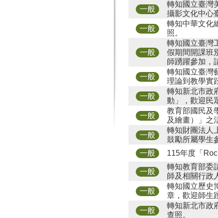
轉知國立臺灣
一般
攝影文化中心
轉知中華文化
一般
照。
轉知國立臺灣
假期間開課班
一般
師踴躍參加，
轉知國立臺灣
一般
理論到教學實
轉知新北市政府
一般
動」，歡迎民
教育部國民及學
一般
及繪畫）」之
轉知財團法人
一般
鼓勵所屬學生
115年度「Ro
一般
轉知教育部委
一般
師及相關行政
轉知國立歷史
一般
章，歡迎師生
轉知新北市政
一般
查照。