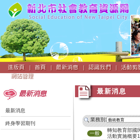
:::
進版頁 |
首頁 |
最新消息 |
認識我們 |
活動剪影
網站管理
:::
:::
最新消息
最新消息
最新消息
業務別:
終身學習期刊
轉知教育部國
一般
活動實施概要