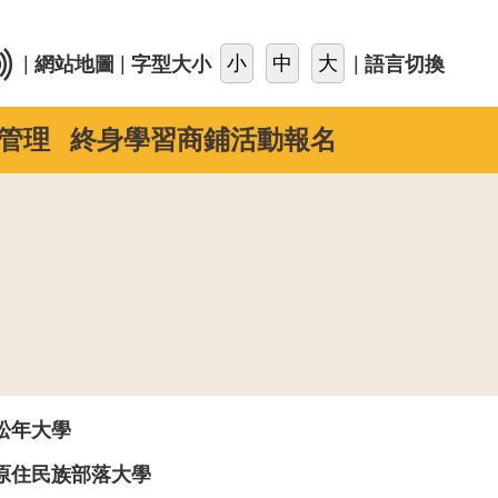
::
|
|
|
網站地圖
字型大小
語言切換
管理
終身學習商鋪活動報名
松年大學
原住民族部落大學