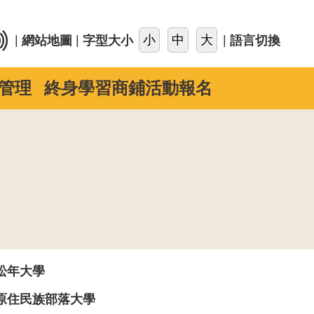
::
|
|
|
網站地圖
字型大小
語言切換
管理
終身學習商鋪活動報名
松年大學
原住民族部落大學