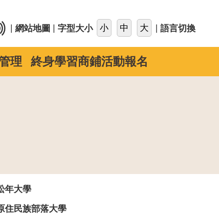
::
|
|
|
網站地圖
字型大小
語言切換
管理
終身學習商鋪活動報名
松年大學
原住民族部落大學