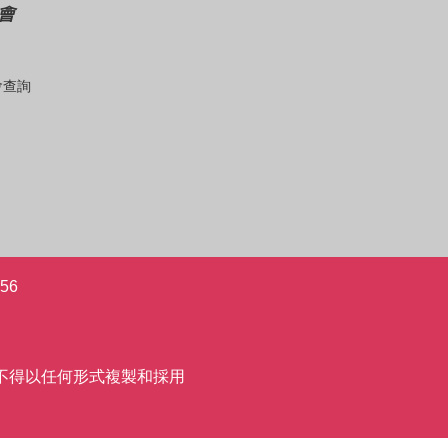
會
會查詢
56
允許,不得以任何形式複製和採用