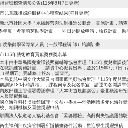
補習班稽查情形公告(115年8月7日更新)
市兒童課後照顧服務中心稽查結果(每月更新)
新北市社區大學「永續經營與法制推進公聽會」實施計畫，請查
5學年度「希望萌芽助學計畫」，即日起開放申請，檢送計畫、助
5年度樂齡學習專業人員（一般課程講 師）培訓計畫
市115年藝術教育貢獻獎獲獎名單
本市由中華民國兒童課後照顧輔導協會辦理「115年度兒童課後
在職訓練實施計畫」，請貴中心派員出席，並於115年7月7日（
日（星期五）完成線上報名，請查照。
本局委託中國文化大學及台灣家庭照顧協會辦理「115年度兒童
前訓練180小時課程」，課程簡章及報名事宜，請逕向各開課單
內政部國土管理署委託辦理「人本街道規劃講習」臺北概論班招
人員踴躍參加。
國立海洋科技博物館辦理「公益小學堂—弱勢團體多元化海洋體
校、相關機構及團體踴躍申請
財團法人弘道老人福利基金會「孟婆體驗」高齡與失智議題體驗
衛生福利部疾病管制署所辦插畫徵件活動，歡迎學生踴躍投稿