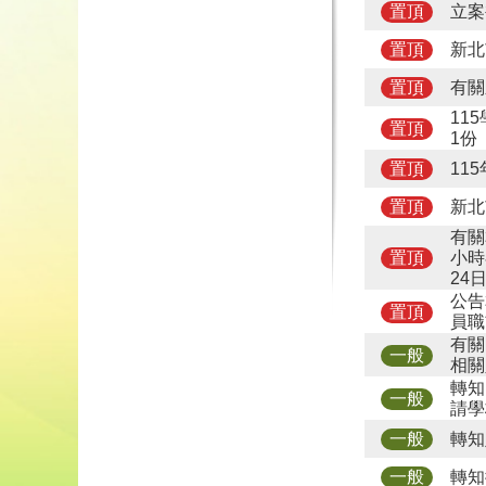
立案
置頂
新北
置頂
有關
置頂
11
置頂
1份
11
置頂
新北
置頂
有關
小時
置頂
24
公告
置頂
員職
有關
一般
相關
轉知
一般
請學
轉知
一般
轉知
一般