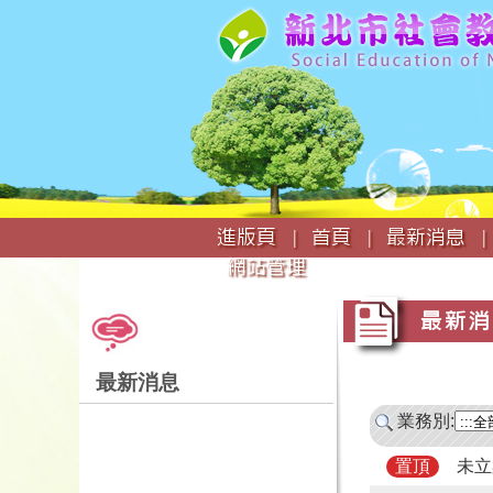
:::
進版頁 |
首頁 |
最新消息 |
網站管理
:::
:::
最新消
最新消息
業務別:
未立
置頂