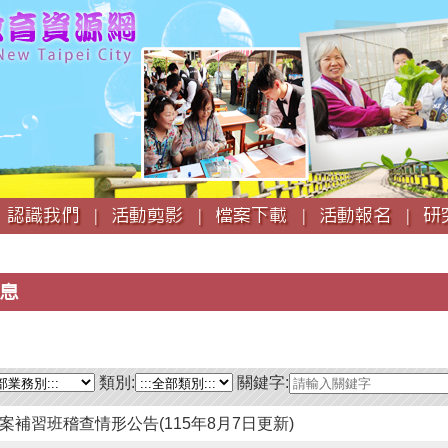
跳
到
主
要
內
容
認識我們 |
活動剪影 |
檔案下載 |
活動報名 |
研
息
類別:
關鍵字:
案補習班稽查情形公告(115年8月7日更新)