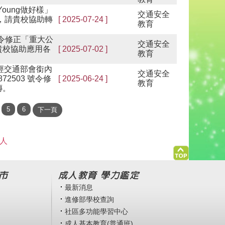
oung做好樣」
交通安全
，請貴校協助轉
[ 2025-07-24 ]
教育
號令修正「重大公
交通安全
貴校協助應用各
[ 2025-07-02 ]
教育
經交通部會銜內
交通安全
72503 號令修
[ 2025-06-24 ]
教育
傳。
 人
市
成人教育 學力鑑定
最新消息
進修部學校查詢
社區多功能學習中心
成人基本教育(普通班)