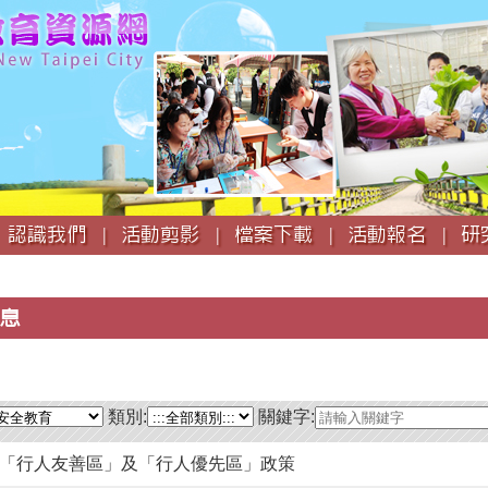
跳
到
主
要
內
容
認識我們 |
活動剪影 |
檔案下載 |
活動報名 |
研
息
類別:
關鍵字:
「行人友善區」及「行人優先區」政策