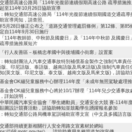
交通部高速公路局「114年光復節連續假期高速公路 疏導措施
起至114年10月26日協助宣導
：轉知交通部高速公路局「114年光復節連續假期國道交通疏導
助宣導周知，請查照。
4年5月28日修正公布之「道路交通管理處罰條例」第12條、第8
定自114年9月30日施行
「114年教師節、中秋節及國慶日」及「114年中秋節 及國慶
疏導措施推展短片
「行人友善區－板橋忠孝國中與後埔國小街廓」設置案
：轉知財團法人汽車交通事故特別補償基金製作之強制汽車責任
語版、印尼語版、泰語版、越南語版及馬來語版)及強制汽車責任
知(英文版、印尼文版、泰文版、越南文版及馬來文版)，請協助
基金會OK繃兒童服務中心辦理114年度「未成年無照駕駛處理
基金會OK繃兒童服務中心將於10/17辦理「114年兒少交通事
，詳如說明，
中華民國汽車安全協會「學生總動員」交通安全大競 賽-114年
貼圖設計競賽活動，請協助轉知並鼓勵學生踴躍報名參加
：轉知交通部公路局機車駕訓補助宣導文宣（中文及多國語言版
交通部持續更新相關行人安全用路文宣素材於網站
tps://168.motc.gov.tw/），請協助應用各種管道加強宣傳。