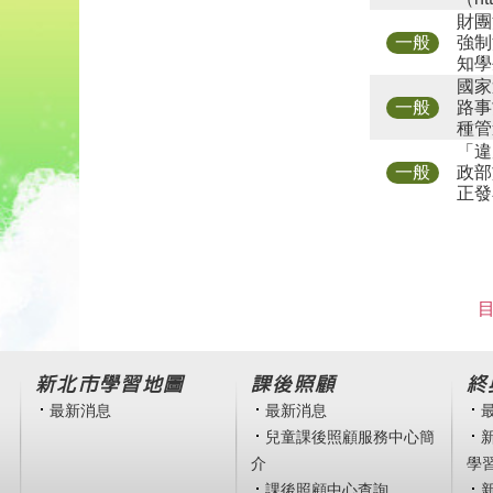
財團
強制
一般
知學
國家
路事
一般
種管
「違
政部
一般
正發
目
新北市學習地圖
課後照顧
終
最新消息
最新消息
兒童課後照顧服務中心簡
介
學
課後照顧中心查詢