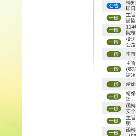
轉知
公告
即日
主旨
一般
請協
11
一般
院核
檢送
一般
公路
本市
一般
主旨
(英
一般
請須
靖娟
一般
靖娟
一般
談」
函轉
一般
安全
主旨
一般
明
函轉
一般
（ht