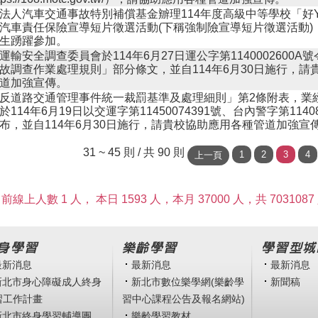
法人汽車交通事故特別補償基金辧理114年度高級中等學校「好Y
汽車責任保險宣導短片徵選活動(下稱強制險宣導短片徵選活動)
生踴躍參加。
運輸安全調查委員會於114年6月27日運公字第1140002600A
故調查作業處理規則」部分條文，並自114年6月30日施行，請
道加強宣傳。
反道路交通管理事件統一裁罰基準及處理細則」第2條附表，業
於114年6月19日以交運字第11450074391號、台內警字第11408
布，並自114年6月30日施行，請貴校協助應用各種管道加強宣
31 ~ 45 則 / 共 90 則
前線上人數 1 人，
本日 1593 人，本月 37000 人，共 7031087
身學習
樂齡學習
學習型城
最新消息
最新消息
最新消息
新北市身心障礙成人終身
新北市數位樂學網(樂齡學
新聞稿
習工作計畫
習中心課程公告及報名網站)
新北市終身學習輔導團
樂齡學習教材