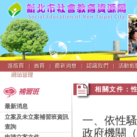
:::
進版頁 |
首頁 |
最新消息 |
認識我們 |
活動剪影
網站管理
:::
:::
相關文件：
補習班
最新消息
立案及未立案補習班資訊
一、依性騷
查詢
政府機關