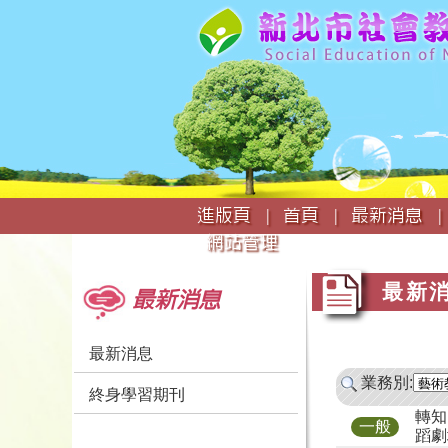
:::
進版頁 |
首頁 |
最新消息 |
網站管理
:::
:::
最新
最新消息
最新消息
業務別:
終身學習期刊
轉知
一般
蹈劇