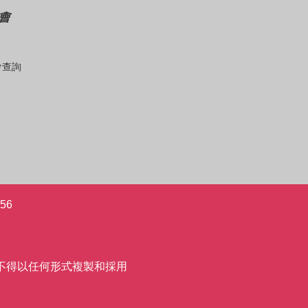
會
會查詢
56
允許,不得以任何形式複製和採用