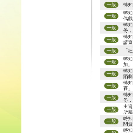
轉知
一般
轉知
一般
偶戲
轉知
一般
份，
轉知
一般
請查
「狂
一般
轉知
一般
加。
轉知
一般
蹈劇
轉知
一般
賽」
轉知
一般
份，
主旨
一般
所屬
轉知
一般
關資
轉知