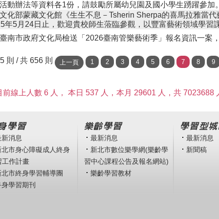
活動辦法等資料各1份，請鼓勵所屬幼兒園及國小學生踴躍參加
文化部蒙藏文化館《生生不息－Tsherin Sherpa的喜馬拉雅
15年5月24日止，歡迎貴校師生蒞臨參觀，以豐富藝術領域學習
臺南市政府文化局檢送「2026臺南管樂藝術季」報名資訊一案
05 則 / 共 656 則
目前線上人數 6 人，
本日 537 人，本月 29601 人，共 7023688 
身學習
樂齡學習
學習型城
最新消息
最新消息
最新消息
新北市身心障礙成人終身
新北市數位樂學網(樂齡學
新聞稿
習工作計畫
習中心課程公告及報名網站)
新北市終身學習輔導團
樂齡學習教材
終身學習期刊