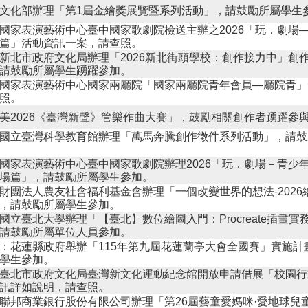
文化部辦理「第1屆金繪獎展覽暨系列活動」，請鼓勵所屬學生
國家表演藝術中心臺中國家歌劇院檢送主辦之2026「玩．劇場
篇」活動資訊一案，請查照。
新北市政府文化局辦理「2026新北街頭學校：創作接力中」創
請鼓勵所屬學生踴躍參加。
國家表演藝術中心國家兩廳院「國家兩廳院青年會員—廳院青」
照。
美2026《臺灣新聲》管樂作曲大賽」，鼓勵相關創作者踴躍參
國立臺灣科學教育館辦理「萬馬奔騰創作徵件系列活動」，請鼓
國家表演藝術中心臺中國家歌劇院辦理2026「玩．劇場－青少
場篇」，請鼓勵所屬學生參加。
財團法人農友社會福利基金會辦理「一個改變世界的想法-2026
，請鼓勵所屬學生參加。
國立臺北大學辦理「【臺北】數位繪圖入門：Procreate插畫實
請鼓勵所屬單位人員參加。
：花蓮縣政府舉辦「115年第九屆花蓮蘭亭大會全國賽」實施計
學生參加。
臺北市政府文化局臺灣新文化運動紀念館開放申請借展「校園行
訊詳如說明，請查照。
聯邦商業銀行股份有限公司辦理「第26屆藝童愛媽咪·愛地球兒