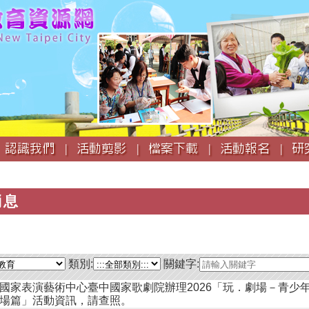
跳
到
主
要
內
容
認識我們 |
活動剪影 |
檔案下載 |
活動報名 |
研
消息
類別:
關鍵字:
國家表演藝術中心臺中國家歌劇院辦理2026「玩．劇場－青少
場篇」活動資訊，請查照。