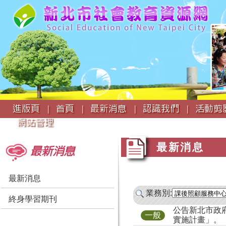
:::
進版頁 |
首頁 |
最新消息 |
認識我們 |
活動剪影
網站管理
:::
:::
最新消息
最新消息
最新消息
業務別:
終身學習期刊
公告新北市政府
一般
實施計畫」。