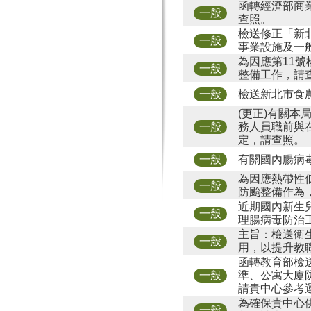
函轉經濟部商
一般
查照。
檢送修正「新
一般
事業設施及一
為因應第11
一般
整備工作，請
檢送新北市食
一般
(更正)有關本
務人員職前與
一般
定，請查照。
有關國內腸病
一般
為因應熱帶性
一般
防颱整備作為
近期國內新生
一般
理腸病毒防治
主旨：檢送衛
一般
用，以提升教
函轉教育部檢
準、公寓大廈
一般
請貴中心參考
為確保貴中心
一般